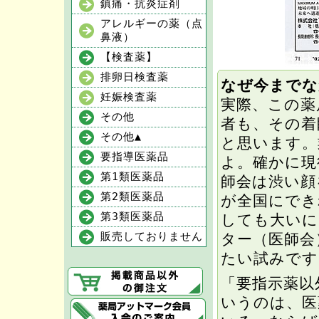
鎮痛・抗炎症剤
アレルギーの薬（点
鼻液）
【検査薬】
排卵日検査薬
なぜ今までな
妊娠検査薬
実際、この薬
その他
者も、その着
その他▲
と思います。
要指導医薬品
よ。確かに現
第1類医薬品
師会は渋い顔
第2類医薬品
が全国にでき
第3類医薬品
しても大いに
販売しておりません
ター（医師会
たい試みです
「要指示薬以
いうのは、医