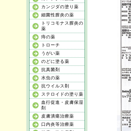
カンジダの塗り薬
細菌性膣炎の薬
トリコモナス膣炎の
薬
痔の薬
トローチ
うがい薬
のどに塗る薬
抗真菌剤
水虫の薬
抗ウイルス剤
ステロイドの塗り薬
血行促進・皮膚保湿
剤
皮膚潰瘍治療薬
口内炎等治療薬