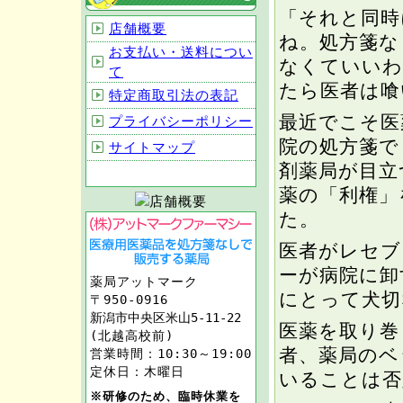
「それと同時
店舗概要
ね。処方箋な
お支払い・送料につい
なくていいわ
て
たら医者は喰
特定商取引法の表記
最近でこそ医
プライバシーポリシー
院の処方箋で
サイトマップ
剤薬局が目立
薬の「利権」
た。
医者がレセブ
ーが病院に卸
薬局アットマーク
にとって犬切
〒950-0916
新潟市中央区米山5-11-22
医薬を取り巻
(北越高校前)
者、薬局のベ
営業時間：10:30～19:00
定休日：木曜日
いることは否
※研修のため、臨時休業を