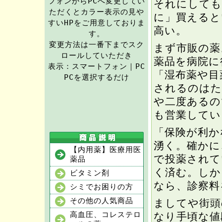
フォンからPCへ変更してい
それにしても
ただくとカラー表示の見や
に」買えると
すいHPをご用意しておりま
高い。
す。
変更方法は一番下までスク
まず市販の薬
ロールしていただき
薬品を病院に
表示：スマートフォン｜PC
「湿布薬や目
PCを選択するだけ
されるのはた
や二度あるの
も営業してい
「保険が利か
湧く。確かに
【内用薬】医療用医
で投薬されて
薬品
く済む。しか
ビタミン剤
なら、診察料
シミでお困りの方
その他の人気商品
ましてや街頭
高血圧、コレステロ
なり手頃な値