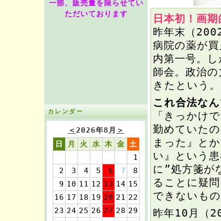
一部、販売量を限らせてい
ただいております
日本初！画期
昨年末（20
病院の薬が買
内第一号。し
師会。政治の
きたという。
これ合法なん
カレンダー
「きっかけで
勤めていたの
＜
2026年8月
＞
まった』とか
日
月
火
水
木
金
土
い』という患
1
に”処方箋が
2
3
4
5
6
7
8
ることに疑問
9
10
11
12
13
14
15
できないもの
16
17
18
19
20
21
22
23
24
25
26
27
28
29
昨年10月（