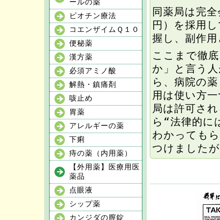
ールの薬
同薬局は完全
ビオチン療法
円）を採用し
コエンザイムＱ１０
握し、副作用
便秘薬
ここまで徹底
漢方薬
か」と言う人
必須アミノ酸
ら、病院の薬
解熱・鎮痛剤
用は使い方一
咳止め
局は許可され
胃薬
ら“法律的に
アレルギーの薬
わかってもら
下痢
つけましたが
痔の薬（内用薬）
【外用薬】医療用医
薬品
点眼液
シップ薬
カンジダの膣錠