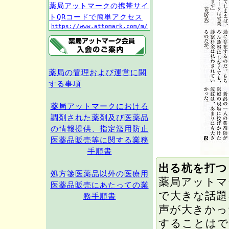
薬局アットマークの携帯サイ
トQRコードで簡単アクセス
https://www.attomark.com/m/
薬局の管理および運営に関
する事項
薬局アットマークにおける
調剤された薬剤及び医薬品
の情報提供、指定濫用防止
医薬品販売等に関する業務
手順書
出る杭を打つ
処方箋医薬品以外の医療用
薬局アットマ
医薬品販売にあたっての業
で大きな話題
務手順書
声が大きかっ
することはで