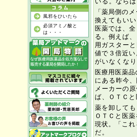
いる。ならば
「薬局側のメ
風邪をひいたら
換えてもいい
必須アミノ酸と
医薬では、全
は・・・
る。例えば、
用ガスターと
値で３倍近い
がいなくなり
医療用医薬品
にある昨今、
メーカーの原
ば、ＯＴＣと
薬を卸しても
ＯＴＣと医薬
現状。「これ
だ。