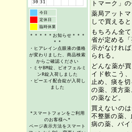
30
31
トマーク」の
薬局アットマ
今日
定休日
しで買えると
臨時休業
もちろん全て
＊＊＊＊＊お知らせ＊＊＊
省が定める「
＊＊
示がなければ
・ヒアレイン点眼液の価格
られる。
が変わりました、商品検索
からご確認ください
どんな薬が買
・ミヤBM錠、ビオフェルミ
イド軟こう、
ンR錠入荷しました
・ピーエイ配合錠が入荷し
止め、痰を切
ました
の薬、漢方薬
の薬など。
買えないのは
*スマートフォンをご利用
不整脈の薬、
のお客様へ*
病の薬、バイ
ページ表示方法をスマート