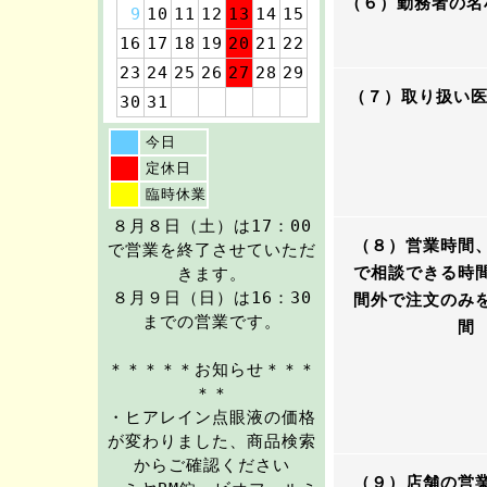
（６）勤務者の名
9
10
11
12
13
14
15
16
17
18
19
20
21
22
23
24
25
26
27
28
29
（７）取り扱い
30
31
今日
定休日
臨時休業
８月８日（土）は17：00
（８）営業時間
で営業を終了させていただ
で相談できる時
きます。
８月９日（日）は16：30
間外で注文のみ
までの営業です。
間
＊＊＊＊＊お知らせ＊＊＊
＊＊
・ヒアレイン点眼液の価格
が変わりました、商品検索
からご確認ください
（９）店舗の営