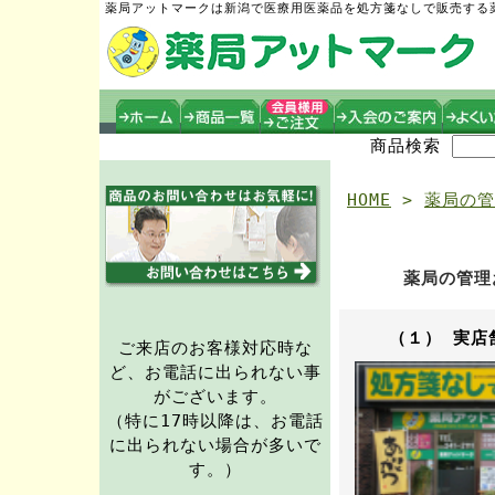
薬局アットマークは新潟で医療用医薬品を処方箋なしで販売する
商品検索
HOME
>
薬局の管
薬局の管理
（１）
実店
ご来店のお客様対応時な
ど、お電話に出られない事
がございます。
（特に17時以降は、お電話
に出られない場合が多いで
す。）