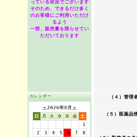
っている状況でございます
そのため、できるだけ多く
のお客様にご利用いただけ
るよう
一部、販売量を限らせてい
ただいております
カレンダー
（４）管理
＜
2026年8月
＞
（５）医薬品
日
月
火
水
木
金
土
1
2
3
4
5
6
7
8