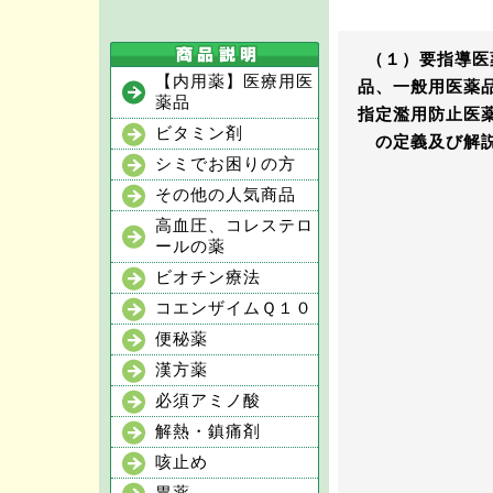
（１）要指導医
【内用薬】医療用医
品、一般用医薬
薬品
指定濫用防止医
ビタミン剤
の定義及び解
シミでお困りの方
その他の人気商品
高血圧、コレステロ
ールの薬
ビオチン療法
コエンザイムＱ１０
便秘薬
漢方薬
必須アミノ酸
解熱・鎮痛剤
咳止め