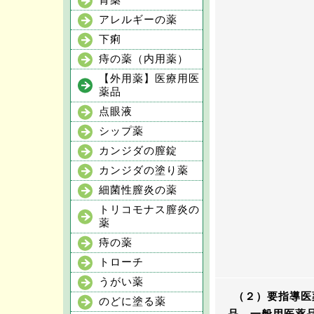
胃薬
アレルギーの薬
下痢
痔の薬（内用薬）
【外用薬】医療用医
薬品
点眼液
シップ薬
カンジダの膣錠
カンジダの塗り薬
細菌性膣炎の薬
トリコモナス膣炎の
薬
痔の薬
トローチ
うがい薬
（２）要指導医
のどに塗る薬