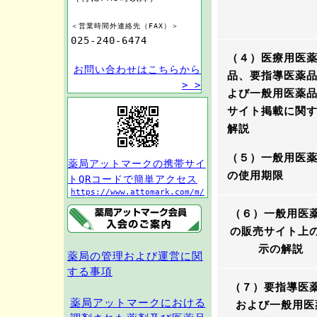
＜営業時間外連絡先（FAX）＞
025-240-6474
（４）医療用医
お問い合わせはこちらから
品、要指導医薬
> >
よび一般用医薬
サイト掲載に関
解説
（５）一般用医
薬局アットマークの携帯サイ
の使用期限
トQRコードで簡単アクセス
https://www.attomark.com/m/
（６）一般用医
の販売サイト上
示の解説
薬局の管理および運営に関
する事項
（７）要指導医
薬局アットマークにおける
および一般用医