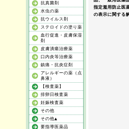
品、一般用医薬
抗真菌剤
指定濫用防止医
水虫の薬
の表示に関する
抗ウイルス剤
ステロイドの塗り薬
血行促進・皮膚保湿
剤
皮膚潰瘍治療薬
口内炎等治療薬
鎮痛・抗炎症剤
アレルギーの薬（点
鼻液）
【検査薬】
排卵日検査薬
妊娠検査薬
その他
その他▲
要指導医薬品