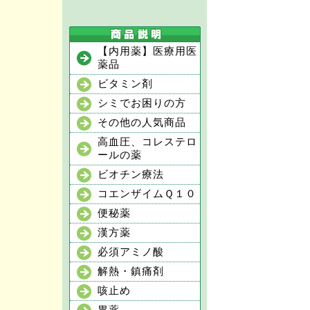
【内用薬】医療用医
薬品
ビタミン剤
シミでお困りの方
その他の人気商品
高血圧、コレステロ
ールの薬
ビオチン療法
コエンザイムＱ１０
便秘薬
漢方薬
必須アミノ酸
解熱・鎮痛剤
咳止め