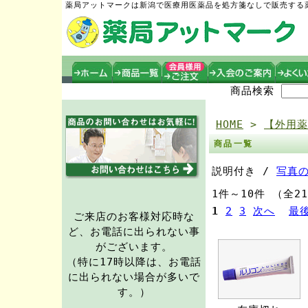
薬局アットマークは新潟で医療用医薬品を処方箋なしで販売する
商品検索
HOME
>
【外用薬
商品一覧
説明付き /
写真
1件～10件 （全2
1
2
3
次へ
最
ご来店のお客様対応時な
ど、お電話に出られない事
がございます。
（特に17時以降は、お電話
に出られない場合が多いで
す。）