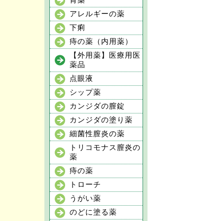
胃薬
アレルギーの薬
下痢
痔の薬（内用薬）
【外用薬】医療用医
薬品
点眼液
シップ薬
カンジダの膣錠
カンジダの塗り薬
細菌性膣炎の薬
トリコモナス膣炎の
薬
痔の薬
トローチ
うがい薬
のどに塗る薬