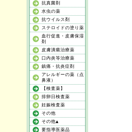
抗真菌剤
水虫の薬
抗ウイルス剤
ステロイドの塗り薬
血行促進・皮膚保湿
剤
皮膚潰瘍治療薬
口内炎等治療薬
鎮痛・抗炎症剤
アレルギーの薬（点
鼻液）
【検査薬】
排卵日検査薬
妊娠検査薬
その他
その他▲
要指導医薬品