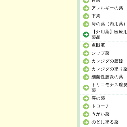
胃薬
アレルギーの薬
下痢
痔の薬（内用薬
【外用薬】医療
薬品
点眼液
シップ薬
カンジダの膣錠
カンジダの塗り
細菌性膣炎の薬
トリコモナス膣
薬
痔の薬
トローチ
うがい薬
のどに塗る薬