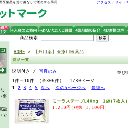
用医薬品を処方箋なしで販売する薬局
アクセス
／
サイト
商品検索
HOME
> 【外用薬】医療用医薬品
商品一覧
説明付き /
写真のみ
並び
1件～10件 （全300件） 1/30ページ
1
2
3
4
5
次へ
次の5ページへ
最後へ
時な
い事
モーラステープL40mg 1袋(7枚入
1,210円(税抜 1,100円)
電話
いで