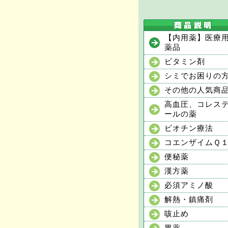
【内用薬】医療
薬品
ビタミン剤
シミでお困りの
その他の人気商
高血圧、コレス
ールの薬
ビオチン療法
コエンザイムＱ
便秘薬
漢方薬
必須アミノ酸
解熱・鎮痛剤
咳止め