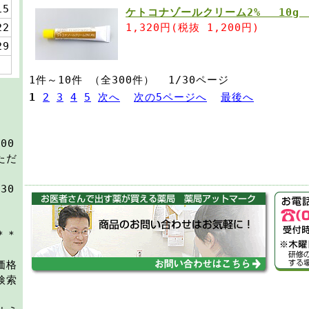
15
ケトコナゾールクリーム2% 10g 
22
1,320円(税抜 1,200円)
29
1件～10件 （全300件） 1/30ページ
1
2
3
4
5
次へ
次の5ページへ
最後へ
00
ただ
30
＊＊
価格
検索
い