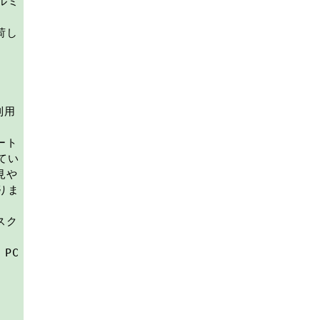
ルミ
荷し
利用
ート
てい
見や
りま
スク
き
PC