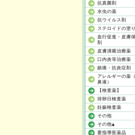
抗真菌剤
水虫の薬
抗ウイルス剤
ステロイドの塗
血行促進・皮膚
剤
皮膚潰瘍治療薬
口内炎等治療薬
鎮痛・抗炎症剤
アレルギーの薬
鼻液）
【検査薬】
排卵日検査薬
妊娠検査薬
その他
その他▲
要指導医薬品