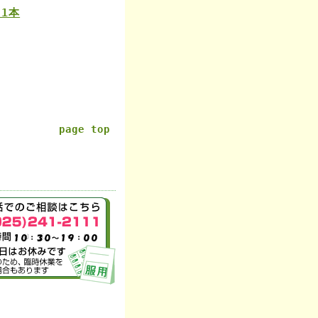
1本
page top