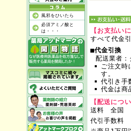
風邪をひいたら
必須アミノ酸と
【お支払い
は・・・
すべて代金
■代金引換
配送業者：
ご注文時
す。
代引き手
代金は商
【配送につ
送料 全国 
代引手数料 