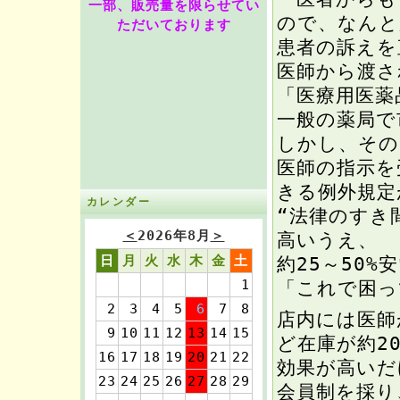
一部、販売量を限らせてい
ので、なんと
ただいております
患者の訴えを
医師から渡さ
「医療用医薬
一般の薬局で
しかし、その
医師の指示を
きる例外規定
カレンダー
“法律のすき
＜
2026年8月
＞
高いうえ、
日
月
火
水
木
金
土
約25～50
1
「これで困っ
2
3
4
5
6
7
8
店内には医師
9
10
11
12
13
14
15
ど在庫が約2
16
17
18
19
20
21
22
効果が高いだ
23
24
25
26
27
28
29
会員制を採り