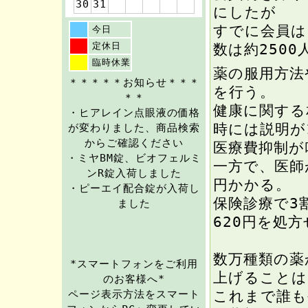
30
31
にしたが
すでに会員は
今日
定休日
数は約2500
臨時休業
薬の服用方法
＊＊＊＊＊お知らせ＊＊＊
を行う。
＊＊
健康に関する
・ヒアレイン点眼液の価格
時には説明が
が変わりました、商品検索
からご確認ください
医療費抑制が
・ミヤBM錠、ビオフェルミ
一方で、医師
ンR錠入荷しました
円かかる。
・ピーエイ配合錠が入荷し
保険診療で3
ました
620円を処
数万種類の薬
*スマートフォンをご利用
上げることは
のお客様へ*
これまで誰も
ページ表示方法をスマート