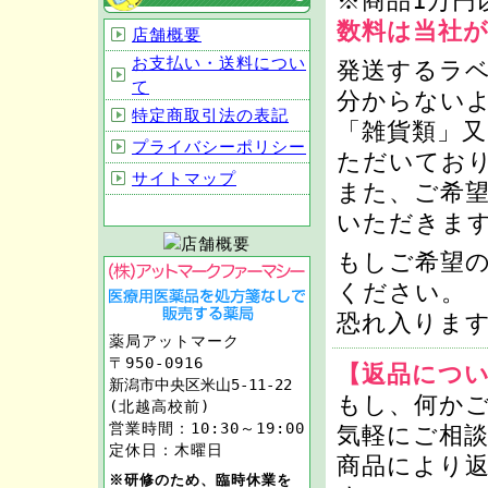
※商品1万円
数料は当社
店舗概要
お支払い・送料につい
発送するラ
て
分からない
特定商取引法の表記
「雑貨類」
プライバシーポリシー
ただいてお
サイトマップ
また、ご希
いただきま
もしご希望
ください。
恐れ入りま
薬局アットマーク
〒950-0916
【返品につ
新潟市中央区米山5-11-22
もし、何か
(北越高校前)
営業時間：10:30～19:00
気軽にご相
定休日：木曜日
商品により
※研修のため、臨時休業を