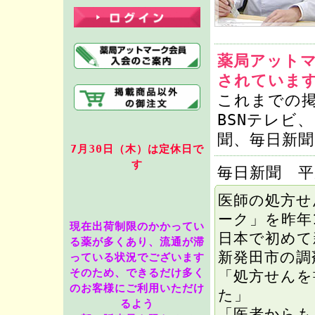
薬局アット
されていま
これまでの
BSNテレビ
聞、毎日新
7月30
日（木）は定休日で
す
毎日新聞 平
医師の処方せ
ーク」を昨年
現在出荷制限のかかってい
日本で初めて
る薬が多くあり、流通が滞
新発田市の調
っている状況でございます
そのため、できるだけ多く
「処方せんを
のお客様にご利用いただけ
た」
るよう
「医者からも