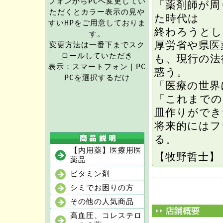
フォンからPCへ変更してい
「薬剤師が周
ただくとカラー表示の見や
た時代は
すいHPをご用意しておりま
終わろうとし
す。
厚労省や県医
変更方法は一番下までスク
ロールしていただき
も、現行の法
表示：スマートフォン｜PC
惑う。
PCを選択するだけ
「医療の世界
「これまでの
皿作りができ
将来的にはフ
る。
【内用薬】医療用医
【牧野哲士】
薬品
ビタミン剤
シミでお困りの方
その他の人気商品
高血圧、コレステロ