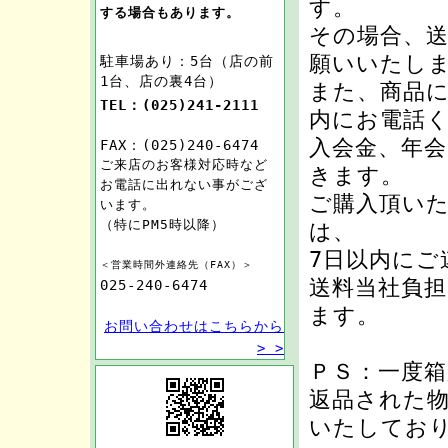
す。
する場合もあります。
その場合、
願いいたし
駐車場あり：5台（店の前
1台、店の裏4台）
また、商品に
TEL：(025)241-2111
内にお電話
入会金、年
FAX：(025)240-6474
ご来店のお客様対応時など
きます。
お電話に出れない事がござ
ご購入頂い
います。
（特にPM5時以降）
は、
7日以内にご
＜営業時間外連絡先（FAX）＞
送料当社負
025-240-6474
ます。
お問い合わせはこちらから
> >
ＰＳ：一度
返品された
いたしてお