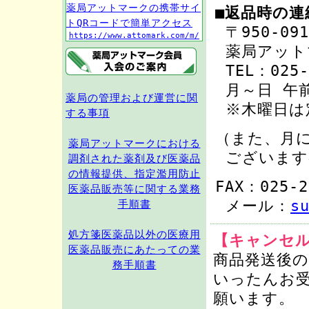
薬局アットマークの携帯サイ
■返品時の連
トQRコードで簡単アクセス
〒950-0
https://www.attomark.com/m/
薬局アット
TEL：025-
月～日 午前
薬局の管理および運営に関
※木曜日は
する事項
（また、月
薬局アットマークにおける
ございま
調剤された薬剤及び医薬品
の情報提供、指定濫用防止
FAX：025-2
医薬品販売等に関する業務
メール：
s
手順書
処方箋医薬品以外の医療用
【キャンセ
医薬品販売にあたっての業
商品発送後
務手順書
いったんお
願います。