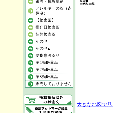
鎮痛・抗炎症剤
アレルギーの薬（点
鼻液）
【検査薬】
排卵日検査薬
妊娠検査薬
その他
その他▲
要指導医薬品
第1類医薬品
第2類医薬品
第3類医薬品
販売しておりません
大きな地図で見