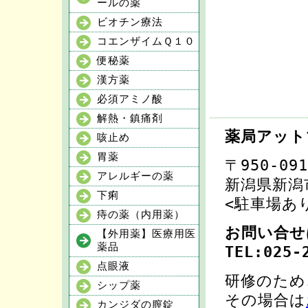
ールの薬
ビオチン療法
コエンザイムＱ１０
便秘薬
漢方薬
必須アミノ酸
解熱・鎮痛剤
薬局アット
咳止め
胃薬
〒950-091
アレルギーの薬
新潟県新潟
下痢
<駐車場あ
痔の薬（内用薬）
お問い合せ
【外用薬】医療用医
薬品
TEL:025-
点眼液
研修のため
シップ薬
その場合は
カンジダの膣錠