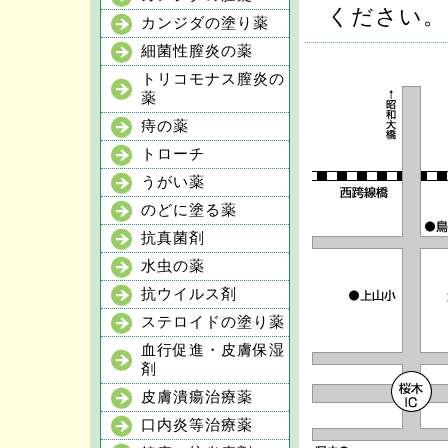
ください。
カンジダの塗り薬
細菌性膣炎の薬
トリコモナス膣炎の
薬
痔の薬
トローチ
うがい薬
のどに塗る薬
抗真菌剤
水虫の薬
抗ウイルス剤
ステロイドの塗り薬
血行促進・皮膚保湿
剤
皮膚潰瘍治療薬
口内炎等治療薬