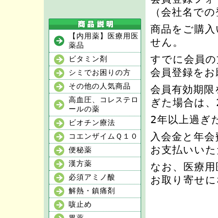
（会社名での
商品をご購入
【内用薬】医療用医
せん。
薬品
すでに会員の
ビタミン剤
会員登録をお
シミでお困りの方
その他の人気商品
会員有効期限
高血圧、コレステロ
ぎた場合は、
ールの薬
2年以上過ぎ
ビオチン療法
入会金と年会
コエンザイムＱ１０
お支払いいた
便秘薬
漢方薬
なお、医療用
必須アミノ酸
お取り寄せに
解熱・鎮痛剤
咳止め