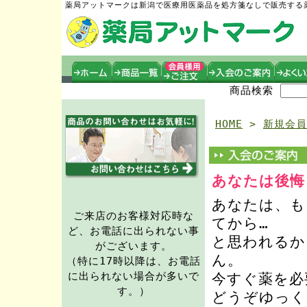
薬局アットマークは新潟で医療用医薬品を処方箋なしで販売する
商品検索
HOME
>
新規会員
あなたは後悔
あなたは、も
ご来店のお客様対応時な
てから…
ど、お電話に出られない事
と思われるか
がございます。
ん。
（特に17時以降は、お電話
に出られない場合が多いで
今すぐ薬を必
す。）
どうぞゆっく