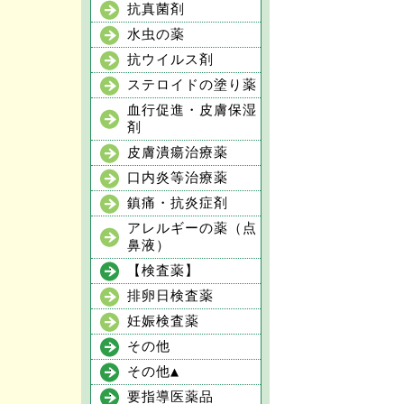
抗真菌剤
水虫の薬
抗ウイルス剤
ステロイドの塗り薬
血行促進・皮膚保湿
剤
皮膚潰瘍治療薬
口内炎等治療薬
鎮痛・抗炎症剤
アレルギーの薬（点
鼻液）
【検査薬】
排卵日検査薬
妊娠検査薬
その他
その他▲
要指導医薬品