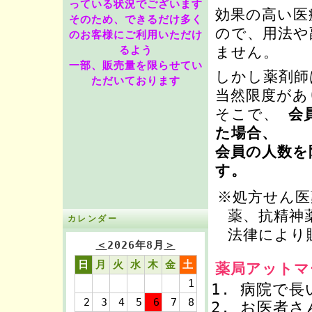
っている状況でございます
効果の高い医
そのため、できるだけ多く
ので、用法や
のお客様にご利用いただけ
ません。
るよう
一部、販売量を限らせてい
しかし薬剤師
ただいております
当然限度があ
そこで、
会員
た場合、
会員の人数を
す。
※処方せん医
薬、抗精神
カレンダー
法律により
＜
2026年8月
＞
日
月
火
水
木
金
土
薬局アットマ
1
病院で長
2
3
4
5
6
7
8
お医者さ