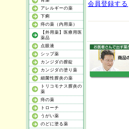
胃薬
会員登録する
アレルギーの薬
下痢
痔の薬（内用薬）
【外用薬】医療用医
薬品
点眼液
シップ薬
カンジダの膣錠
カンジダの塗り薬
細菌性膣炎の薬
トリコモナス膣炎の
薬
痔の薬
トローチ
うがい薬
のどに塗る薬