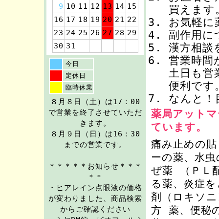
9
10
11
12
13
14
15
買えます
16
17
18
19
20
21
22
お気軽に
23
24
25
26
27
28
29
副作用に
30
31
漢方相談
営業時間
今日
土日も営
定休日
便利です
臨時休業
なんと！
８月８日（土）は17：00
薬局アットマ
で営業を終了させていただ
きます。
ています。
８月９日（日）は16：30
痛み止めの貼
までの営業です。
ーの薬、水虫
＊＊＊＊＊お知らせ＊＊＊
ぜ薬 （ＰＬ
＊＊
る薬、炎症を
・ヒアレイン点眼液の価格
剤（ロキソニ
が変わりました、商品検索
方 薬、便秘
からご確認ください