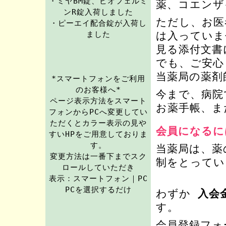
・ミヤBM錠、ビオフェルミ
薬、コエンザ
ンR錠入荷しました
ただし、お医
・ピーエイ配合錠が入荷し
は入っていま
ました
見る添付文書
でも、ご安心
当薬局の薬剤
*スマートフォンをご利用
のお客様へ*
今まで、病院
ページ表示方法をスマート
お薬手帳、ま
フォンからPCへ変更してい
ただくとカラー表示の見や
会員になるに
すいHPをご用意しておりま
す。
当薬局は、薬
変更方法は一番下までスク
制をとってい
ロールしていただき
表示：スマートフォン｜PC
PCを選択するだけ
わずか
入会金
す。
会員登録フォ